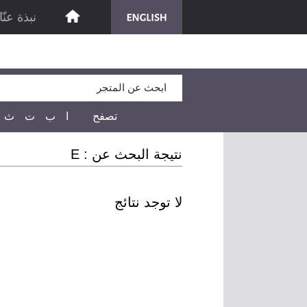
نبذة عنّا
تصفح
ا
ب
ت
ث
نتيجة البحث عن :
E
لا توجد نتائج