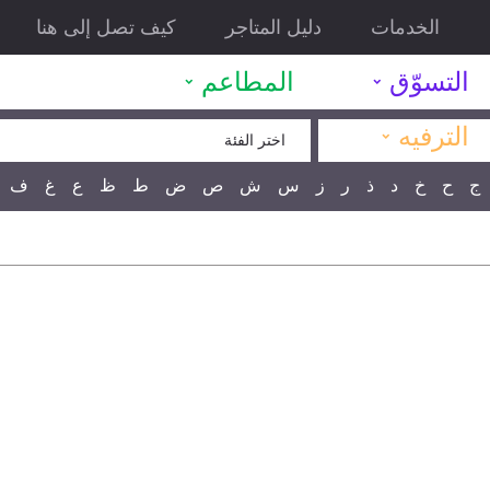
الخدمات
دليل المتاجر
كيف تصل إلى هنا
˯
˯
التسوّق
المطاعم
˯
الترفيه
اختر الفئة
ج
ح
خ
د
ذ
ر
ز
س
ش
ص
ض
ط
ظ
ع
غ
ف