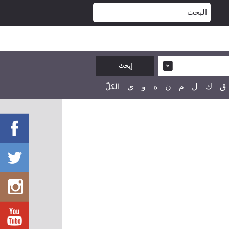
ق
ك
ل
م
ن
ه
و
ي
الكلّ